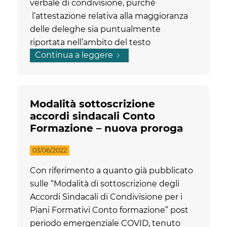
verbale di condivisione, purché
l’attestazione relativa alla maggioranza
delle deleghe sia puntualmente
riportata nell’ambito del testo
Continua a leggere
dell’accordo.
Modalità sottoscrizione
accordi sindacali Conto
Formazione – nuova proroga
03/06/2022
Con riferimento a quanto già pubblicato
sulle “Modalità di sottoscrizione degli
Accordi Sindacali di Condivisione per i
Piani Formativi Conto formazione” post
periodo emergenziale COVID, tenuto