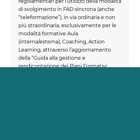
regolamentari per l’utilizzo della modalità
di svolgimento in FAD sincrona (anche
“teleformazione”), in via ordinaria e non
più straordinaria, esclusivamente per le
modalità formative Aula
(interna/esterna), Coaching, Action
Learning, attraverso l’aggiornamento
della “Guida alla gestione e
rendicontazione dei Piani Formativi
Continua a leggere
Aziendali – Conto Formazione”.
Misure anticrisi nei piani Conto
Formazione
20/12/2021
Il CdA di Fondimpresa, nella seduta del