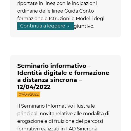
riportate in linea con le indicazioni
ordinarie delle linee Guida Conto
formazione e Istruzioni e Modelli degli
Continua a leggere
Avvisi con contributo aggiuntivo.
Seminario informativo –
Identità digitale e formazione
a distanza sincrona –
12/04/2022
07/04/2022
Il Seminario Informativo illustra le
principali novità relative alle modalità di
erogazione e di fruizione dei percorsi
formativi realizzati in FAD Sincrona.