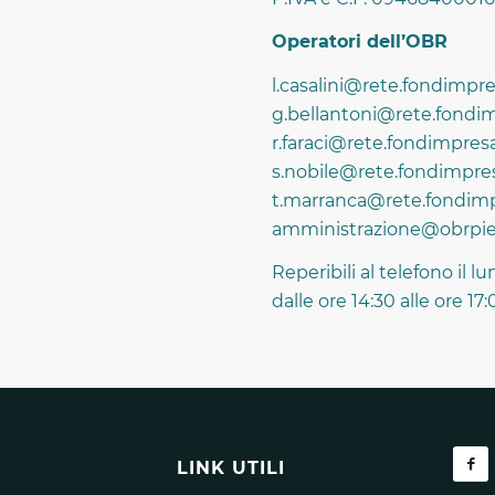
Operatori dell’OBR
l.casalini@rete.fondimpre
g.bellantoni@rete.fondim
r.faraci@rete.fondimpresa
s.nobile@rete.fondimpres
t.marranca@rete.fondimp
amministrazione@obrpie
Reperibili al telefono il l
dalle ore 14:30 alle ore 17
LINK UTILI