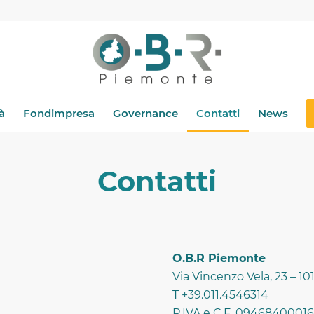
à
Fondimpresa
Governance
Contatti
News
Contatti
O.B.R Piemonte
Via Vincenzo Vela, 23 – 10
T +39.011.4546314
P.IVA e C.F. 09468400016