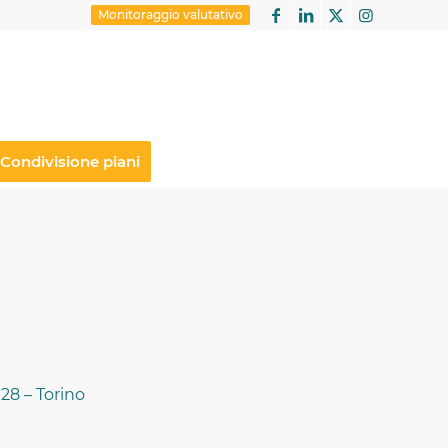
Monitoraggio valutativo
Condivisione piani
128 – Torino