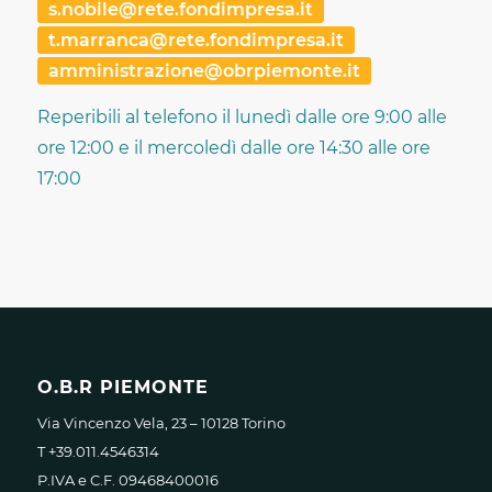
s.nobile@rete.fondimpresa.it
t.marranca@rete.fondimpresa.it
amministrazione@obrpiemonte.it
Reperibili al telefono il lunedì dalle ore 9:00 alle
ore 12:00 e il mercoledì dalle ore 14:30 alle ore
17:00
O.B.R PIEMONTE
Via Vincenzo Vela, 23 – 10128 Torino
T +39.011.4546314
P.IVA e C.F. 09468400016